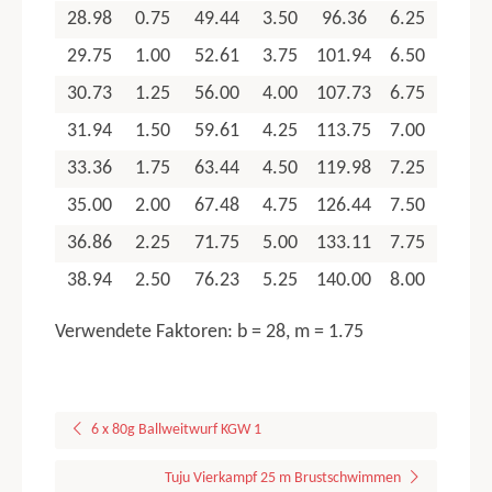
Allgemeiner Punktabzug
28.98
0.75
49.44
3.50
96.36
6.25
29.75
1.00
52.61
3.75
101.94
6.50
TGM
30.73
1.25
56.00
4.00
107.73
6.75
TGM Jugend
TGM Junioren
31.94
1.50
59.61
4.25
113.75
7.00
TGM Erwachsene
33.36
1.75
63.44
4.50
119.98
7.25
TGW
35.00
2.00
67.48
4.75
126.44
7.50
TGW Junioren
36.86
2.25
71.75
5.00
133.11
7.75
TGW Erwachsene
38.94
2.50
76.23
5.25
140.00
8.00
TGW Senioren
TGW Nachwuchsgruppe 3 Kampf
Verwendete Faktoren: b = 28, m = 1.75
TGW Nachwuchsgruppe 4 Kampf
KGW
KGW 1
6 x 80g Ballweitwurf KGW 1
KGW 2
Tuju Vierkampf 25 m Brustschwimmen