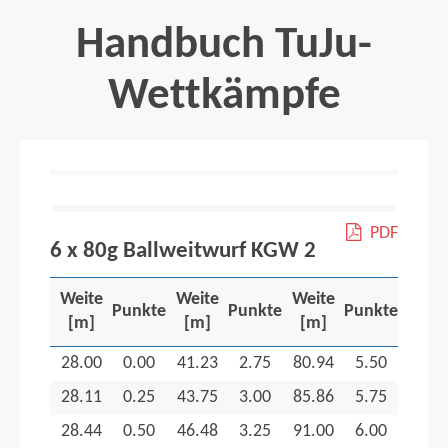
Handbuch TuJu-
Wettkämpfe
contents
ALLGEMEINE WETTKAMPFBESTIMMUNGEN
PDF
Organisatorische Regelungen
6 x 80g Ballweitwurf KGW 2
Leistungsbewertung
Startpassregelung
Weite
Weite
Weite
Qualifikation zur Deutschen Meisterschaft und Bundespokal
Punkte
Punkte
Punkte
[m]
[m]
[m]
Abbruch des Vortrags
Hinweise
28.00
0.00
41.23
2.75
80.94
5.50
Bandagen, Orthesen, Schienen
28.11
0.25
43.75
3.00
85.86
5.75
Wettkampfmusik
28.44
0.50
46.48
3.25
91.00
6.00
Ausschluss vom Wettkampf