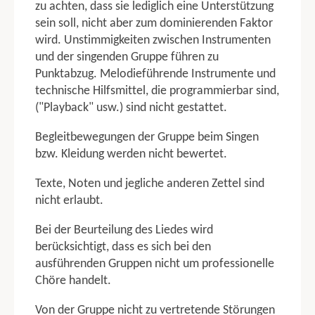
zu achten, dass sie lediglich eine Unterstützung
Allgemeiner Punktabzug
sein soll, nicht aber zum dominierenden Faktor
wird. Unstimmigkeiten zwischen Instrumenten
TGM
und der singenden Gruppe führen zu
TGM Jugend
Punktabzug. Melodieführende Instrumente und
TGM Junioren
technische Hilfsmittel, die programmierbar sind,
TGM Erwachsene
("Playback" usw.) sind nicht gestattet.
TGW
Begleitbewegungen der Gruppe beim Singen
TGW Junioren
bzw. Kleidung werden nicht bewertet.
TGW Erwachsene
Texte, Noten und jegliche anderen Zettel sind
TGW Senioren
nicht erlaubt.
TGW Nachwuchsgruppe 3 Kampf
TGW Nachwuchsgruppe 4 Kampf
Bei der Beurteilung des Liedes wird
berücksichtigt, dass es sich bei den
KGW
ausführenden Gruppen nicht um professionelle
KGW 1
Chöre handelt.
KGW 2
Von der Gruppe nicht zu vertretende Störungen