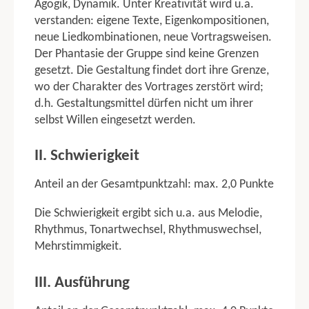
Agogik, Dynamik. Unter Kreativität wird u.a.
Singen
verstanden: eigene Texte, Eigenkompositionen,
Tanzen
neue Liedkombinationen, neue Vortragsweisen.
Laufen
Der Phantasie der Gruppe sind keine Grenzen
Ballweitwurf
gesetzt. Die Gestaltung findet dort ihre Grenze,
Schwimmen
wo der Charakter des Vortrages zerstört wird;
Überraschungsaufgabe
d.h. Gestaltungsmittel dürfen nicht um ihrer
selbst Willen eingesetzt werden.
Turnerjugendvierkampf
Bodenturnen
II. Schwierigkeit
Minitrampolin
Laufen
Anteil an der Gesamtpunktzahl: max. 2,0 Punkte
Schwimmen
Die Schwierigkeit ergibt sich u.a. aus Melodie,
TABELLEN
Rhythmus, Tonartwechsel, Rhythmuswechsel,
Mehrstimmigkeit.
Computerauswertung
Wertungstabellen
III. Ausführung
Pendelstaffel 8 x 75 m TGM
Pendelstaffel 6 x 75 m TGW