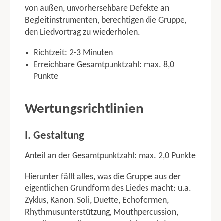
TUJU 4 KAMPF
von außen, unvorhersehbare Defekte an
Altersklassen
Begleitinstrumenten, berechtigen die Gruppe,
den Liedvortrag zu wiederholen.
Disziplinen
Richtzeit: 2-3 Minuten
ERLÄUTERUNGEN ZU DEN DISZIPLINEN
Erreichbare Gesamtpunktzahl: max. 8,0
Gruppenwettkampf
Punkte
TGM TGW
Turnen
Wertungsrichtlinien
Singen
Tanzen
I. Gestaltung
Gymnastik
Laufen
Anteil an der Gesamtpunktzahl: max. 2,0 Punkte
Ballweitwurf
Schwimmen
Hierunter fällt alles, was die Gruppe aus der
Orientierungslauf
eigentlichen Grundform des Liedes macht: u.a.
Zyklus, Kanon, Soli, Duette, Echoformen,
KGW
Rhythmusunterstützung, Mouthpercussion,
Turnen