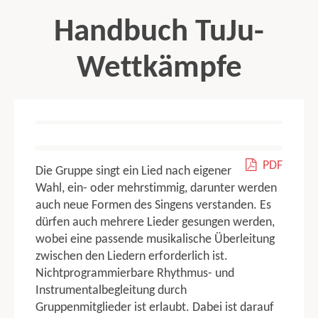
Handbuch TuJu-
Wettkämpfe
contents
ALLGEMEINE WETTKAMPFBESTIMMUNGEN
PDF
Organisatorische Regelungen
Die Gruppe singt ein Lied nach eigener
Leistungsbewertung
Wahl, ein- oder mehrstimmig, darunter werden
Startpassregelung
auch neue Formen des Singens verstanden. Es
Qualifikation zur Deutschen Meisterschaft und Bundespokal
dürfen auch mehrere Lieder gesungen werden,
Abbruch des Vortrags
wobei eine passende musikalische Überleitung
zwischen den Liedern erforderlich ist.
Hinweise
Nichtprogrammierbare Rhythmus- und
Bandagen, Orthesen, Schienen
Instrumentalbegleitung durch
Wettkampfmusik
Gruppenmitglieder ist erlaubt. Dabei ist darauf
Ausschluss vom Wettkampf