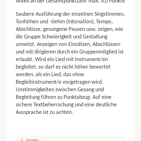
Anteil an der Gesamtpunktzahl: max. 4,0 Punkte
Schwimmstaffel 8 x 50 m
Saubere Ausführung der einzelnen Singstimmen,
Schwimmstaffel 6 x 50 m
Tonhöhen und -tiefen (Intonation), Tempo,
Medizinball 8x TGM
Abschlüsse, gesungene Pausen usw. zeigen, wie
Medizinball 6x TGW
die Gruppe Schwierigkeit und Gestaltung
Medizinball 8x TGM Jugend
umsetzt. Anzeigen von Einsätzen, Abschlüssen
8 x 75 m Pendelstaffel TGW Nachwuchs
und mit dirigieren durch ein Gruppenmitglied ist
8 x 50m Freistil TGW Nachwuchs
erlaubt. Wird ein Lied mit Instrument/en
8 x 200g Ballweitwurf TGW Nachwuchs
begleitet, so darf es nicht höher bewertet
6 x 50 m Pendelstaffel KGW 1
werden, als ein Lied, das ohne
6 x 50 m Pendelstaffel KGW 2
Begleitinstrument/e vorgetragen wird.
6 x 50 m Brust KGW 1
Unstimmigkeiten zwischen Gesang und
6 x 80g Ballweitwurf KGW 1
Begleitung führen zu Punktabzug. Auf eine
6 x 80g Ballweitwurf KGW 2
sichere Textbeherrschung und eine deutliche
Tuju Vierkampf 25 m Brustschwimmen
Aussprache ist zu achten.
Tuju Vierkampf 50 m Brustschwimmen
Tuju Vierkampf 50 m Freistilschwimmen
Tuju Vierkampf 50 m Laufen
Turnen
Tuju Vierkampf 75 m Laufen