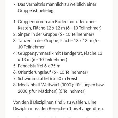
Allgemeiner Punktabzug
Das Verhältnis männlich zu weiblich einer
Gruppe ist beliebig.
TGM
Gruppenturnen am Boden mit oder ohne
TGM Jugend
Kasten, Fläche 12 x 12 m (6 - 10 Teilnehmer)
TGM Junioren
Singen in der Gruppe (6 - 10 Teilnehmer)
TGM Erwachsene
Tanzen in der Gruppe, Fläche 13 x 13 m (6 -
10 Teilnehmer
TGW
Gruppengymnastik mit Handgerät, Fläche 13
TGW Junioren
x 13 m (6 - 10 Teilnehmer)
TGW Erwachsene
Pendelstaffel 6 x 75 m
TGW Senioren
Orientierungslauf (6 - 10 Teilnehmer)
TGW Nachwuchsgruppe 3 Kampf
Schwimmstaffel 6 x 50 m Freistil
TGW Nachwuchsgruppe 4 Kampf
Medizinball-Weitwurf (3000 g für Jungen bzw.
2000 g für Mädchen) (6 Teilnehmer)
KGW
KGW 1
Von den 8 Disziplinen sind 3 zu wählen. Eine
KGW 2
Disziplin muss den Bereichen 1 bis 4 angehören.