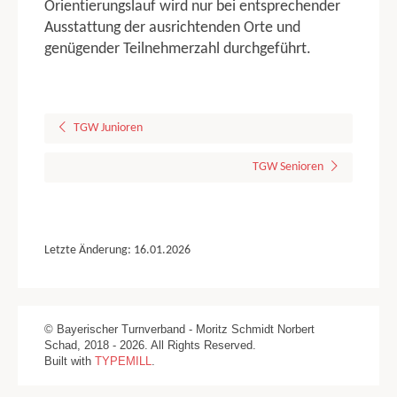
Orientierungslauf wird nur bei entsprechender
TUJU 4 KAMPF
Ausstattung der ausrichtenden Orte und
Altersklassen
genügender Teilnehmerzahl durchgeführt.
Disziplinen
ERLÄUTERUNGEN ZU DEN DISZIPLINEN
Gruppenwettkampf
TGW Junioren
TGM TGW
TGW Senioren
Turnen
Singen
Tanzen
Gymnastik
Letzte Änderung: 16.01.2026
Laufen
Ballweitwurf
Schwimmen
© Bayerischer Turnverband - Moritz Schmidt Norbert
Orientierungslauf
Schad, 2018 - 2026. All Rights Reserved.
Built with
TYPEMILL
.
KGW
Turnen