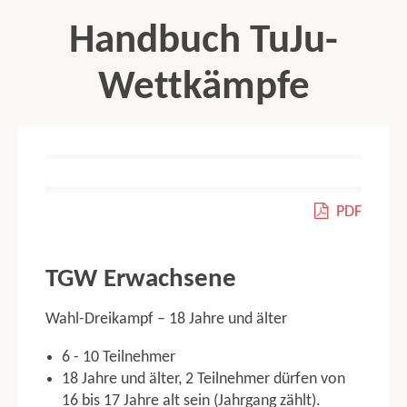
Handbuch TuJu-
Wettkämpfe
contents
ALLGEMEINE WETTKAMPFBESTIMMUNGEN
PDF
Organisatorische Regelungen
Leistungsbewertung
Startpassregelung
TGW Erwachsene
Qualifikation zur Deutschen Meisterschaft und Bundespokal
Abbruch des Vortrags
Wahl-Dreikampf – 18 Jahre und älter
Hinweise
Bandagen, Orthesen, Schienen
6 - 10 Teilnehmer
Wettkampfmusik
18 Jahre und älter, 2 Teilnehmer dürfen von
Ausschluss vom Wettkampf
16 bis 17 Jahre alt sein (Jahrgang zählt).