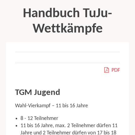
Handbuch TuJu-
Wettkämpfe
contents
ALLGEMEINE WETTKAMPFBESTIMMUNGEN
PDF
Organisatorische Regelungen
Leistungsbewertung
Startpassregelung
TGM Jugend
Qualifikation zur Deutschen Meisterschaft und Bundespokal
Abbruch des Vortrags
Wahl-Vierkampf – 11 bis 16 Jahre
Hinweise
Bandagen, Orthesen, Schienen
8 - 12 Teilnehmer
Wettkampfmusik
11 bis 16 Jahre, max. 2 Teilnehmer dürfen 11
Ausschluss vom Wettkampf
Jahre und 2 Teilnehmer dürfen von 17 bis 18