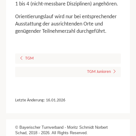
1 bis 4 (nicht-messbare Disziplinen) angehören.
TUJU 4 KAMPF
Altersklassen
Orientierungslauf wird nur bei entsprechender
Disziplinen
Ausstattung der ausrichtenden Orte und
genügender Teilnehmerzahl durchgeführt.
ERLÄUTERUNGEN ZU DEN DISZIPLINEN
Gruppenwettkampf
TGM TGW
TGM
Turnen
Singen
TGM Junioren
Tanzen
Gymnastik
Laufen
Ballweitwurf
Letzte Änderung: 16.01.2026
Schwimmen
Orientierungslauf
KGW
© Bayerischer Turnverband - Moritz Schmidt Norbert
Turnen
Schad, 2018 - 2026. All Rights Reserved.