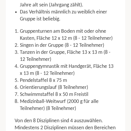
Allgemeiner Punktabzug
Jahre alt sein (Jahrgang zählt).
Das Verhältnis männlich zu weiblich einer
TGM
Gruppe ist beliebig.
TGM Jugend
Gruppenturnen am Boden mit oder ohne
TGM Junioren
Kasten, Fläche 12 x 12 m (8 - 12 Teilnehmer)
TGM Erwachsene
Singen in der Gruppe (8 - 12 Teilnehmer)
Tanzen in der Gruppe, Fläche 13 x 13 m (8 -
TGW
12 Teilnehmer)
TGW Junioren
Gruppengymnastik mit Handgerät, Fläche 13
TGW Erwachsene
x 13 m (8 - 12 Teilnehmer)
TGW Senioren
Pendelstaffel 8 x 75 m
TGW Nachwuchsgruppe 3 Kampf
Orientierungslauf (8 Teilnehmer)
TGW Nachwuchsgruppe 4 Kampf
Schwimmstaffel 8 x 50 m Freistil
Medizinball-Weitwurf (2000 g für alle
KGW
Teilnehmer) (8 Teilnehmer)
KGW 1
KGW 2
Von den 8 Disziplinen sind 4 auszuwählen.
Mindestens 2 Disziplinen müssen den Bereichen